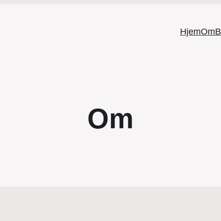
Hjem
Om
B
Om