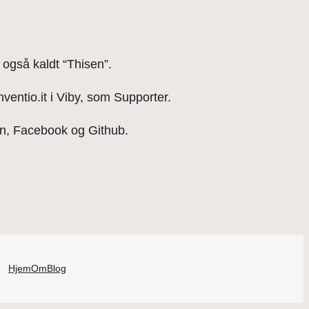
også kaldt “Thisen”.
Inventio.it i Viby, som Supporter.
In, Facebook og Github.
Hjem
Om
Blog